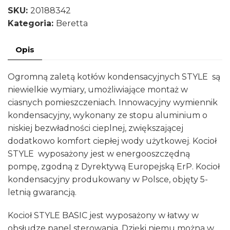
SYLBER
SKU:
20188342
STYLE
Kategoria:
Beretta
20
R
Opis
kocioł
kondensacyjny
Ogromną zaletą kotłów kondensacyjnych STYLE są
jednofunkcyjny
niewielkie wymiary, umożliwiające montaż w
20188342
ciasnych pomieszczeniach. Innowacyjny wymiennik
kondensacyjny, wykonany ze stopu aluminium o
niskiej bezwładności cieplnej, zwiększającej
dodatkowo komfort ciepłej wody użytkowej. Kocioł
STYLE wyposażony jest w energooszczędną
pompę, zgodną z Dyrektywą Europejską ErP. Kocioł
kondensacyjny produkowany w Polsce, objęty 5-
letnią gwarancją.
Kocioł STYLE BASIC jest wyposażony w łatwy w
obsłudze panel sterowania. Dzięki niemu można w