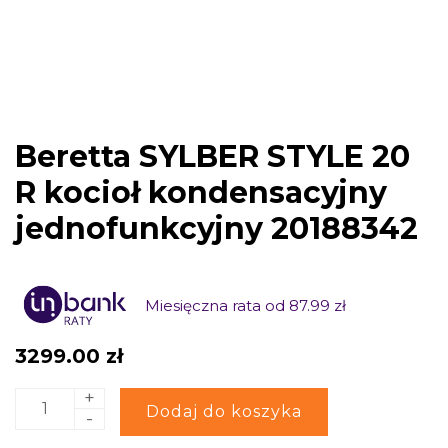
Beretta SYLBER STYLE 20
R kocioł kondensacyjny
jednofunkcyjny 20188342
Miesięczna rata od 87.99 zł
3299.00
zł
+
ilość
Alternative:
Dodaj do koszyka
-
Beretta