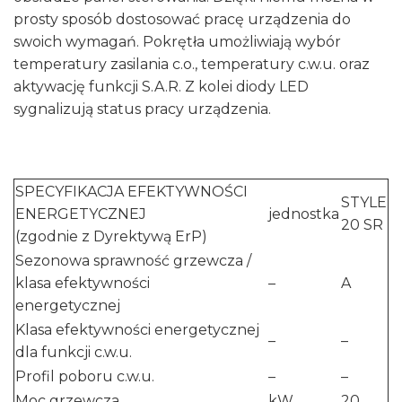
prosty sposób dostosować pracę urządzenia do
swoich wymagań. Pokrętła umożliwiają wybór
temperatury zasilania c.o., temperatury c.w.u. oraz
aktywację funkcji S.A.R. Z kolei diody LED
sygnalizują status pracy urządzenia.
SPECYFIKACJA EFEKTYWNOŚCI
STYLE
ENERGETYCZNEJ
jednostka
20 SR
(zgodnie z Dyrektywą ErP)
Sezonowa sprawność grzewcza /
klasa efektywności
–
A
energetycznej
Klasa efektywności energetycznej
–
–
dla funkcji c.w.u.
Profil poboru c.w.u.
–
–
Moc grzewcza
kW
20