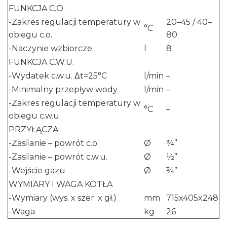
FUNKCJA C.O.
-Zakres regulacji temperatury w
20–45 / 40–
°C
obiegu c.o.
80
-Naczynie wzbiorcze
l
8
FUNKCJA C.W.U.
-Wydatek c.w.u. Δt=25°C
l/min
–
-Minimalny przepływ wody
l/min
–
-Zakres regulacji temperatury w
°C
–
obiegu c.w.u.
PRZYŁĄCZA:
-Zasilanie – powrót c.o.
Ø
¾”
-Zasilanie – powrót c.w.u.
Ø
½”
-Wejście gazu
Ø
¾”
WYMIARY I WAGA KOTŁA
-Wymiary (wys. x szer. x gł.)
mm
715x405x248
-Waga
kg
26