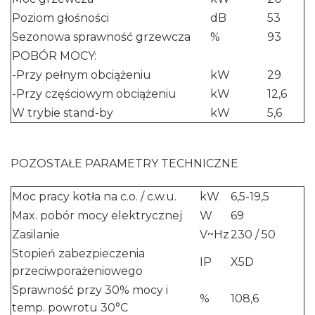
Poziom głośności
dB
53
Sezonowa sprawność grzewcza
%
93
POBÓR MOCY:
-Przy pełnym obciążeniu
kW
29
-Przy częściowym obciążeniu
kW
12,6
W trybie stand-by
kW
5,6
POZOSTAŁE PARAMETRY TECHNICZNE
Moc pracy kotła na c.o. / c.w.u.
kW
6,5-19,5
Max. pobór mocy elektrycznej
W
69
Zasilanie
V~Hz
230 / 50
Stopień zabezpieczenia
IP
X5D
przeciwporażeniowego
Sprawność przy 30% mocy i
%
108,6
temp. powrotu 30°C