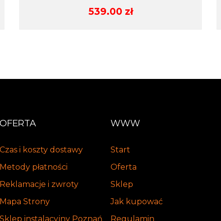
539.00
zł
OFERTA
WWW
Czas i koszty dostawy
Start
Metody płatności
Oferta
Reklamacje i zwroty
Sklep
Mapa Strony
Jak kupować
Sklep instalacyjny Poznań
Regulamin