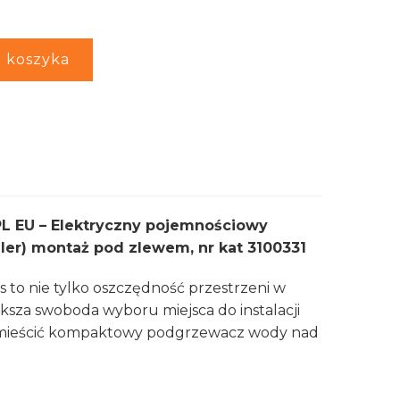
 koszyka
 PL EU – Elektryczny pojemnościowy
er) montaż pod zlewem, nr kat 3100331
 to nie tylko oszczędność przestrzeni w
ksza swoboda wyboru miejsca do instalacji
mieścić kompaktowy podgrzewacz wody nad