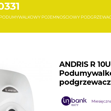
0331
U – PODUMYWALKOWY POJEMNOŚCIOWY PODGRZEWACZ
ANDRIS R 10U
Podumywalk
podgrzewacz
Miesięczna