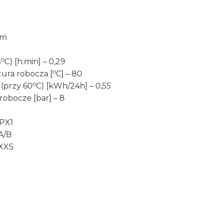
em
o
5
C) [h:min] – 0,29
o
ura robocza [
C] – 80
o
 (przy 60
C) [kWh/24h] – 0,55
robocze [bar] – 8
IPX1
A/B
 XXS