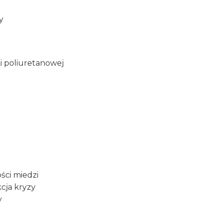
y
ki poliuretanowej
ości miedzi
cja kryzy
y