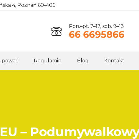
ańska 4, Poznań 60-406
Pon.–pt. 7–17, sob. 9–13
66 6695866
kupować
Regulamin
Blog
Kontakt
 EU – Podumywalkow