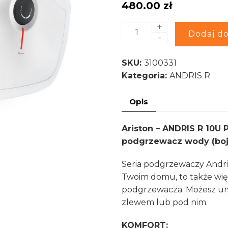
480.00
zł
+
ilość
Alternative:
Dodaj do
-
ANDRIS
R
SKU:
3100331
10U
Kategoria:
ANDRIS R
PL
EU
Opis
-
Podumywalkowy
Ariston – ANDRIS R 10U
Pojemnościowy
podgrzewacz wody (bojl
podgrzewacz
3100331
Seria podgrzewaczy Andris
Twoim domu, to także wię
podgrzewacza. Możesz u
zlewem lub pod nim.
KOMFORT: