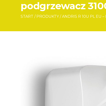
podgrzewacz 310
START
/
PRODUKTY
/
ANDRIS R 10U PL E