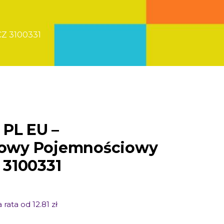
 3100331
 PL EU –
owy Pojemnościowy
 3100331
 rata od 12.81 zł